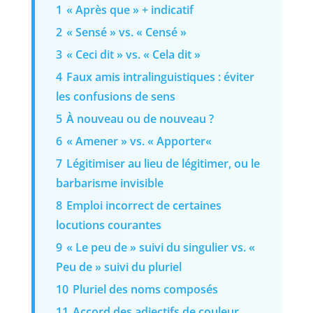
1
« Après que » + indicatif
2
« Sensé » vs. « Censé »
3
« Ceci dit » vs. « Cela dit »
4
Faux amis intralinguistiques : éviter
les confusions de sens
5
À nouveau ou de nouveau ?
6
« Amener » vs. « Apporter«
7
Légitimiser au lieu de légitimer, ou le
barbarisme invisible
8
Emploi incorrect de certaines
locutions courantes
9
« Le peu de » suivi du singulier vs. «
Peu de » suivi du pluriel
10
Pluriel des noms composés
11
Accord des adjectifs de couleur