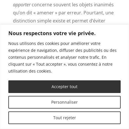
apporter
concerne souvent les objets inanimés
qu’on dit « amener » par erreur. Pourtant, une
distinction simple existe et permet d’éviter
cette faute fréquente.
Nous respectons votre vie privée.
Explication linguistique
Nous utilisons des cookies pour améliorer votre
simplifiée
expérience de navigation, diffuser des publicités ou des
contenus personnalisés et analyser notre trafic. En
Définitions pour les objets inanimés :
cliquant sur « Tout accepter », vous consentez à notre
Apporter
: Utilisé pour les objets
utilisation des cookies.
inanimés. Il signifie porter quelque
chose vers un lieu ou une personne.
Accepter tout
Exemple :
Elle apporte une bouteille de vin
au dîner.
Personnaliser
Amener
: Strictement réservé aux êtres
animés. Il signifie mener ou conduire un
Tout rejeter
être vivant vers un lieu ou une