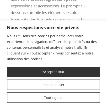
expressions et accessoires. Le prompt ci-
dessous compile les éléments les plus
fréquents des tutoriels consacrés à cette
nouvelle capacité de ChatGPT Images.
Nous respectons votre vie privée.
Nous utilisons des cookies pour améliorer votre
Il n’existe pas de prompt viral unique. En
expérience de navigation, diffuser des publicités ou des
revanche, les formulations partagées
×
contenus personnalisés et analyser notre trafic. En
Étude 2026
reprennent presque toujours les mêmes
cliquant sur « Tout accepter », vous consentez à notre
éléments :
Professionnels du contenu : votre
utilisation des cookies.
retour m’intéresse
une vue de face du personnage ;
Accepter tout
Partagez votre retour d’expérience sur votre usage de l'IA
plusieurs expressions faciales ;
en 3 minutes et recevez un pack de prompts premium en
plusieurs poses ;
cadeau !
Personnaliser
les tenues et accessoires ;
une palette de couleurs ;
Je participe
Tout rejeter
des annotations ou fiches descriptives.