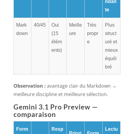
ndan
te
Mark
40/45
Oui
Meille
Très
Plus
down
(15
ure
propr
struct
élém
e
uré et
ents)
mieux
équili
bré
Observation :
avantage clair du Markdown →
meilleure discipline et meilleure sélection.
Gemini 3.1 Pro Preview —
comparaison
Form
Resp
Lectu
Priori
Form