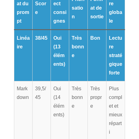
at du
Scor
ect
re
satio
at de
prom
e
consi
globa
n
sortie
pt
gnes
le
Linéa
38/45
Oui
Très
Bon
Lectu
ire
(13
bonn
re
élém
e
straté
ents)
gique
forte
Mark
39,5/
Oui
Très
Très
Plus
down
45
(14
bonn
propr
compl
élém
e
e
et et
ents)
mieux
répart
i