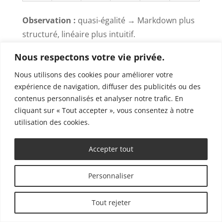
Observation :
quasi-égalité → Markdown plus
structuré, linéaire plus intuitif.
Claude Haiku 4.5 —
Nous respectons votre vie privée.
comparaison
Nous utilisons des cookies pour améliorer votre
expérience de navigation, diffuser des publicités ou des
Form
Resp
Lectu
contenus personnalisés et analyser notre trafic. En
Priori
Form
at du
Scor
ect
re
cliquant sur « Tout accepter », vous consentez à notre
satio
at de
prom
e
consi
globa
utilisation des cookies.
n
sortie
pt
gnes
le
Accepter tout
Linéa
38/45
Oui
Très
Corre
Anal
ire
bonn
ct
yse
Personnaliser
e
plus
Tout rejeter
riche