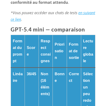
conformité au format attendu
.
*Vous pouvez accéder aux chats de tests
en suivant
ce lien
.
GPT-5.4 mini — comparaison
Form
Resp
Lectu
Priori
Form
at du
Scor
ect
re
satio
at de
prom
e
consi
globa
n
sortie
pt
gnes
le
Linéa
36/45
Non
Bonn
Corre
Sélec
ire
(16
e
ct
tion
élém
un
ents)
peu
redo