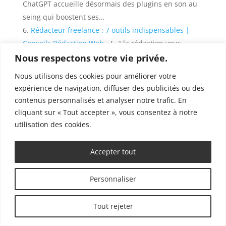
ChatGPT accueille désormais des plugins en son au
seing qui boostent ses…
Rédacteur freelance : 7 outils indispensables |
Conseils Rédaction Web
- […] la rédaction vous
intéressent, j’y ai déjà consacré deux articles : ➡️ Une
Nous respectons votre vie privée.
liste des plugins Chrome à utiliser…
Nous utilisons des cookies pour améliorer votre
8 outils d'aide à la rédaction indispensables (et
expérience de navigation, diffuser des publicités ou des
gratuits) | Conseils Rédaction Web
- […] dans la
contenus personnalisés et analyser notre trafic. En
majorité des éditeurs de texte (dont Google Doc et
cliquant sur « Tout accepter », vous consentez à notre
WordPress !), Language Tool est un des meilleurs…
utilisation des cookies.
Accepter tout
Soumettre un commentaire
Votre adresse e-mail ne sera pas publiée.
Les
Personnaliser
champs obligatoires sont indiqués avec
*
Tout rejeter