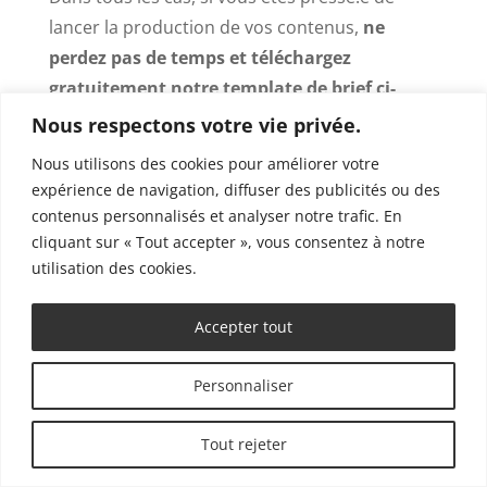
lancer la production de vos contenus,
ne
perdez pas de temps et téléchargez
gratuitement notre template de brief ci-
dessous
.
Nous respectons votre vie privée.
Nous utilisons des cookies pour améliorer votre
expérience de navigation, diffuser des publicités ou des
Télécharger le modèle de brief
contenus personnalisés et analyser notre trafic. En
cliquant sur « Tout accepter », vous consentez à notre
Il reprend tous les éléments vus dans cet
utilisation des cookies.
article dans un tableau précis et facile à lire.
Vous n’aurez plus qu’à remplir les différentes
Accepter tout
cases et l’envoyer à vos rédacteurs de
confiance !
Personnaliser
PS :
N’oubliez pas de garder la
notice (Google
Tout rejeter
Doc)
sous la main, au cas où vous auriez un
doute sur la définition des différents champs