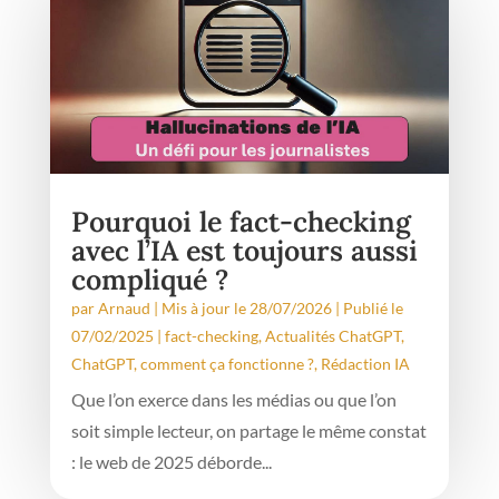
Pourquoi le fact-checking
avec l’IA est toujours aussi
compliqué ?
par
Arnaud
|
Mis à jour le 28/07/2026 | Publié le
07/02/2025
|
fact-checking
,
Actualités ChatGPT
,
ChatGPT, comment ça fonctionne ?
,
Rédaction IA
Que l’on exerce dans les médias ou que l’on
soit simple lecteur, on partage le même constat
: le web de 2025 déborde...