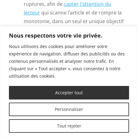
ruptures, afin de
capter l’attention du
lecteur
qui scanne l’article et de rompre la
monotonie, dans un seul et unique objectif
: qu’il reste sur la page ! Dans l’article
Nous respectons votre vie privée.
généré : aucune relance originale, aucune
Nous utilisons des cookies pour améliorer votre
exergue, aucune liste à puce…
expérience de navigation, diffuser des publicités ou des
La profondeur des informations :
sur ce
contenus personnalisés et analyser notre trafic. En
dernier point, AI Writer fait mieux que pour
cliquant sur « Tout accepter », vous consentez à notre
l’article d’actualité produit précédemment.
utilisation des cookies.
Certaines infos ont un réel intérêt pour le
lecteur. Toutefois, elles nécessitent une
Accepter tout
repasse manuelle pour gagner en
précision, et fournir des exemples
Personnaliser
d’utilisation le cas échéant.
Tout rejeter